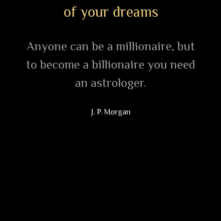
ur dreams
असत भी नहीं, अंतरिक्ष
a millionaire, but
नासदासीन्नो सदासीत्तदानीं 
llionaire you need
व्योमा परो यत् || किमावरीव
trologer.
शर्मन्नम्भः किमासीद्गहनं 
-
-
P. Morgan
‹
›